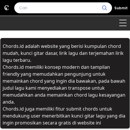
Submit
Home
Chords.id adalah website yang berisi kumpulan chord
Genre
Country
Bahasa Daerah
mudah, kunci gitar dasar, lirik lagu dan terjemahan lirik
lagu terbaru.
Lagu Umum
Chords.id memiliki konsep modern dan tampilan
friendly yang memudahkan pengunjung untuk
Terjemahan
memainkan chord yang ingin dia bawakan, pada bawah
judul lagu kami menyediakan transpose untuk
Daftar Isi
memudahkan anda memainkan chord lagu kesayangan
anda.
Chords.id juga memiliki fitur submit chords untuk
mendukung user menerbitkan kunci gitar lagu yang dia
ingin promosikan secara gratis di website ini