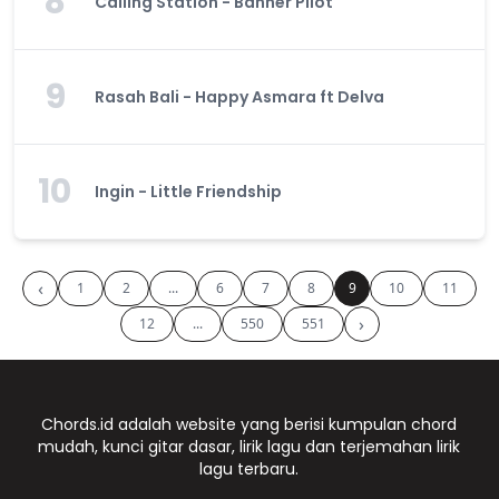
8
Calling Station - Banner Pilot
9
Rasah Bali - Happy Asmara ft Delva
10
Ingin - Little Friendship
‹
1
2
...
6
7
8
9
10
11
›
12
...
550
551
Chords.id adalah website yang berisi kumpulan chord
mudah, kunci gitar dasar, lirik lagu dan terjemahan lirik
lagu terbaru.