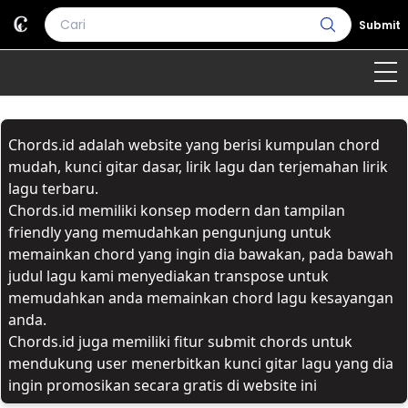
Submit
Home
Chords.id adalah website yang berisi kumpulan chord
Genre
Country
Bahasa Daerah
mudah, kunci gitar dasar, lirik lagu dan terjemahan lirik
lagu terbaru.
Lagu Umum
Chords.id memiliki konsep modern dan tampilan
friendly yang memudahkan pengunjung untuk
Terjemahan
memainkan chord yang ingin dia bawakan, pada bawah
judul lagu kami menyediakan transpose untuk
Daftar Isi
memudahkan anda memainkan chord lagu kesayangan
anda.
Chords.id juga memiliki fitur submit chords untuk
mendukung user menerbitkan kunci gitar lagu yang dia
ingin promosikan secara gratis di website ini