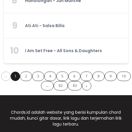
8
Haholongan - Jun Munthe
9
Ati Ati - Salsa Billa
10
I Am Set Free - All Sons & Daughters
‹
1
2
3
4
5
6
7
8
9
10
›
...
82
83
Chords.id adalah website yang berisi kumpulan chord
mudah, kunci gitar dasar, lirik lagu dan terjemahan lirik
lagu terbaru.