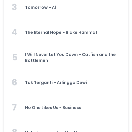
3
Tomorrow - A1
4
The Eternal Hope - Blake Hammat
5
I Will Never Let You Down - Catfish and the
Bottlemen
6
Tak Terganti - Arlingga Dewi
7
No One Likes Us - Business