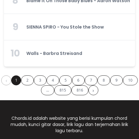
8
Blame It On Those Baby Blues - Aaron Watson
9
SIENNA SPIRO - You Stole the Show
10
Walls - Barbra Streisand
‹
1
2
3
4
5
6
7
8
9
10
›
...
815
816
Chords.id adalah website yang berisi kumpulan chord
mudah, kunci gitar dasar, lirik lagu dan terjemahan lirik
lagu terbaru.