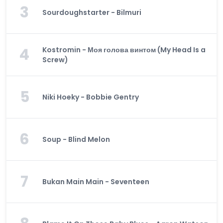
3
Sourdoughstarter - Bilmuri
4
Kostromin - Моя голова винтом (My Head Is a
Screw)
5
Niki Hoeky - Bobbie Gentry
6
Soup - Blind Melon
7
Bukan Main Main - Seventeen