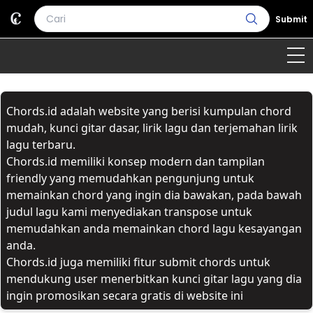
Submit
Home
Chords.id adalah website yang berisi kumpulan chord
Genre
Country
Bahasa Daerah
mudah, kunci gitar dasar, lirik lagu dan terjemahan lirik
lagu terbaru.
Lagu Umum
Chords.id memiliki konsep modern dan tampilan
friendly yang memudahkan pengunjung untuk
Terjemahan
memainkan chord yang ingin dia bawakan, pada bawah
judul lagu kami menyediakan transpose untuk
Daftar Isi
memudahkan anda memainkan chord lagu kesayangan
anda.
Chords.id juga memiliki fitur submit chords untuk
mendukung user menerbitkan kunci gitar lagu yang dia
ingin promosikan secara gratis di website ini