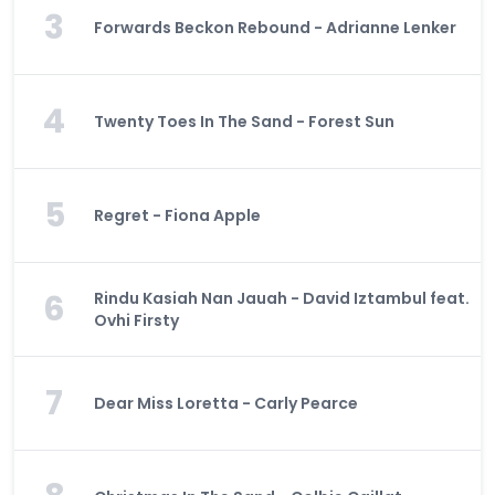
3
Forwards Beckon Rebound - Adrianne Lenker
4
Twenty Toes In The Sand - Forest Sun
5
Regret - Fiona Apple
6
Rindu Kasiah Nan Jauah - David Iztambul feat.
Ovhi Firsty
7
Dear Miss Loretta - Carly Pearce