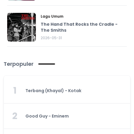
Lagu Umum
The Hand That Rocks the Cradle -
The Smiths
2026-05-31
Terpopuler
1
Terbang (Khayal) - Kotak
2
Good Guy - Eminem