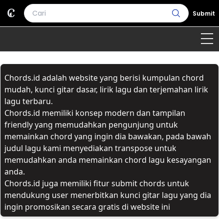
Submit
Home
Chords.id adalah website yang berisi kumpulan chord
Genre
Country
Bahasa Daerah
mudah, kunci gitar dasar, lirik lagu dan terjemahan lirik
lagu terbaru.
Lagu Umum
Chords.id memiliki konsep modern dan tampilan
friendly yang memudahkan pengunjung untuk
Terjemahan
memainkan chord yang ingin dia bawakan, pada bawah
judul lagu kami menyediakan transpose untuk
Daftar Isi
memudahkan anda memainkan chord lagu kesayangan
anda.
Chords.id juga memiliki fitur submit chords untuk
mendukung user menerbitkan kunci gitar lagu yang dia
ingin promosikan secara gratis di website ini