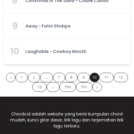
8
Christmas In The Sand - Colbie Caillat
9
Away - Fatin Shidqia
10
Laughable - Cowboy Mouth
‹
1
2
...
7
8
9
10
11
12
›
13
...
550
551
Chords.id adalah website yang berisi kumpulan chord
mudah, kunci gitar dasar, lirik lagu dan terjemahan lirik
lagu terbaru.