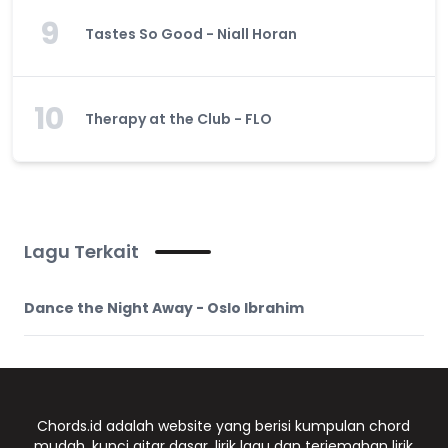
9
Tastes So Good - Niall Horan
10
Therapy at the Club - FLO
Lagu Terkait
Dance the Night Away - Oslo Ibrahim
Chords.id adalah website yang berisi kumpulan chord
mudah, kunci gitar dasar, lirik lagu dan terjemahan lirik