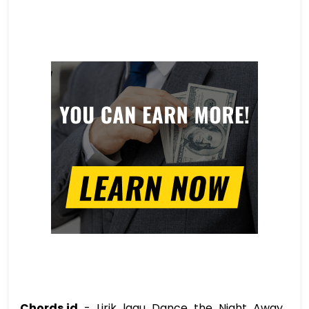
Chords.id
 - Lirik lagu Dance the Night Away 