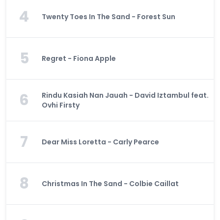
4
Twenty Toes In The Sand - Forest Sun
5
Regret - Fiona Apple
6
Rindu Kasiah Nan Jauah - David Iztambul feat.
Ovhi Firsty
7
Dear Miss Loretta - Carly Pearce
8
Christmas In The Sand - Colbie Caillat