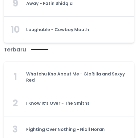
9
Away - Fatin Shidqia
10
Laughable - Cowboy Mouth
Terbaru
1
Whatchu Kno About Me - GloRilla and Sexyy
Red
2
I Know It’s Over - The Smiths
3
Fighting Over Nothing - Niall Horan