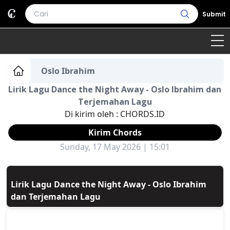
Submit
Home
Oslo Ibrahim
Lirik Lagu Dance the Night Away - Oslo Ibrahim dan
Genre
Country
Bahasa Daerah
Terjemahan Lagu
Di kirim oleh :
CHORDS.ID
Lagu Umum
Kirim Chords
Terjemahan
Sunday, 17 May 2026 | 15:01
Daftar Isi
Lirik Lagu Dance the Night Away - Oslo Ibrahim
dan Terjemahan Lagu