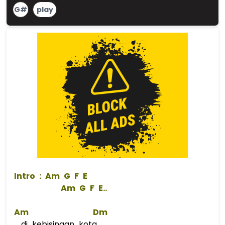
G#
play
 Intro : 
Am
G
F
E
Am
G
F
 E..  
Am
Dm
di kebisingan kota..