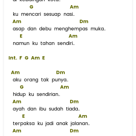
G
Am
ku mencari sesuap nasi..
Am
Dm
asap dan debu menghempas muka..
E
Am
namun ku tahan sendiri..
 Int. 
F
G
Am
E
Am
Dm
aku orang tak punya..
G
Am
hidup ku sendirian..
Am
Dm
ayah dan ibu sudah tiada..
E
Am
terpaksa ku jadi anak jalanan..
Am
Dm