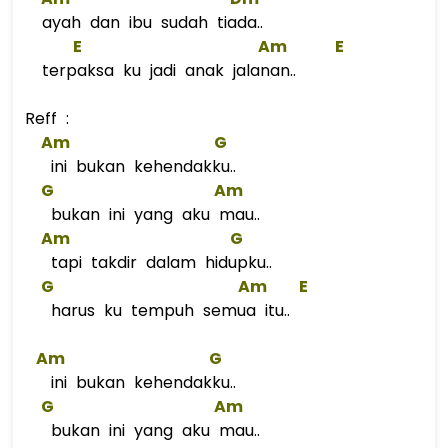
ayah dan ibu sudah tiada..
E
Am
E
terpaksa ku jadi anak jalanan..
Reff :
Am
G
ini bukan kehendakku..
G
Am
bukan ini yang aku mau..
Am
G
tapi takdir dalam hidupku..
G
Am
E
harus ku tempuh semua itu..
Am
G
ini bukan kehendakku..
G
Am
bukan ini yang aku mau..