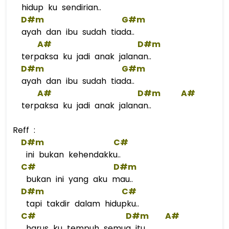
hidup ku sendirian..
D#m
G#m
ayah dan ibu sudah tiada..
A#
D#m
terpaksa ku jadi anak jalanan..
D#m
G#m
ayah dan ibu sudah tiada..
A#
D#m
A#
terpaksa ku jadi anak jalanan..
Reff :
D#m
C#
ini bukan kehendakku..
C#
D#m
bukan ini yang aku mau..
D#m
C#
tapi takdir dalam hidupku..
C#
D#m
A#
harus ku tempuh semua itu..