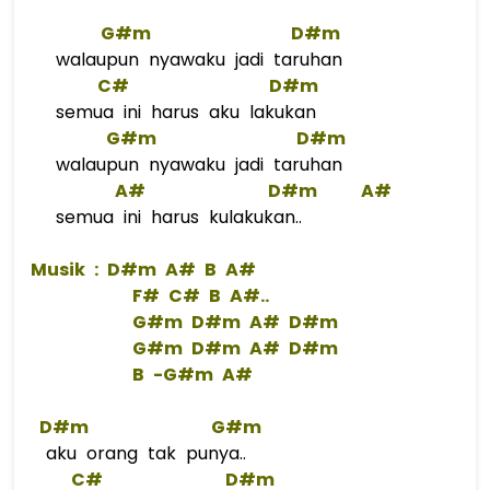
G#m
D#m
walaupun nyawaku jadi taruhan
C#
D#m
semua ini harus aku lakukan
G#m
D#m
walaupun nyawaku jadi taruhan
A#
D#m
A#
semua ini harus kulakukan..
 Musik : 
D#m
A#
B
A#
F#
C#
B
 A#..  
G#m
D#m
A#
D#m
G#m
D#m
A#
D#m
B
 -
G#m
A#
D#m
G#m
aku orang tak punya..
C#
D#m