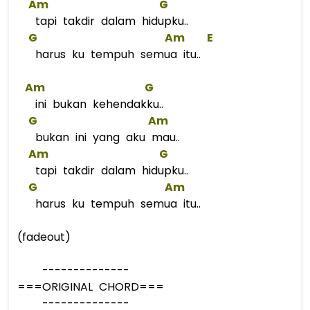
Am
G
tapi takdir dalam hidupku..
G
Am
E
harus ku tempuh semua itu..
Am
G
ini bukan kehendakku..
G
Am
bukan ini yang aku mau..
Am
G
tapi takdir dalam hidupku..
G
Am
harus ku tempuh semua itu..
(fadeout)
--------------
===ORIGINAL CHORD===
--------------