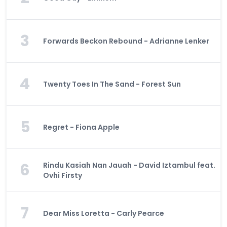
3
Forwards Beckon Rebound - Adrianne Lenker
4
Twenty Toes In The Sand - Forest Sun
5
Regret - Fiona Apple
6
Rindu Kasiah Nan Jauah - David Iztambul feat.
Ovhi Firsty
7
Dear Miss Loretta - Carly Pearce