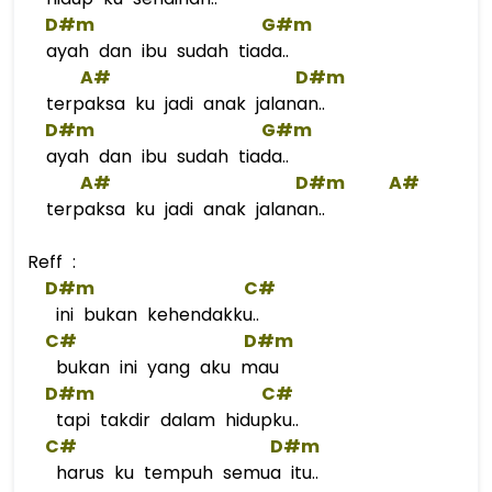
D#m
G#m
ayah dan ibu sudah tiada..
A#
D#m
terpaksa ku jadi anak jalanan..
D#m
G#m
ayah dan ibu sudah tiada..
A#
D#m
A#
terpaksa ku jadi anak jalanan..
Reff :
D#m
C#
ini bukan kehendakku..
C#
D#m
bukan ini yang aku mau
D#m
C#
tapi takdir dalam hidupku..
C#
D#m
harus ku tempuh semua itu..