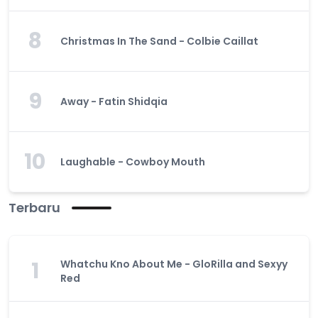
8
Christmas In The Sand - Colbie Caillat
9
Away - Fatin Shidqia
10
Laughable - Cowboy Mouth
Terbaru
1
Whatchu Kno About Me - GloRilla and Sexyy
Red