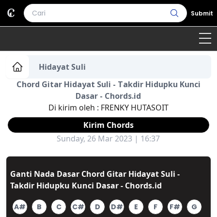
Submit
Home
Hidayat Suli
Chord Gitar Hidayat Suli - Takdir Hidupku Kunci
Genre
Country
Bahasa Daerah
Dasar - Chords.id
Di kirim oleh :
FRENKY HUTASOIT
Lagu Umum
Kirim Chords
Terjemahan
Sunday, 26 Mar 2023 | 16:37
Daftar Isi
Ganti Nada Dasar Chord Gitar Hidayat Suli -
Takdir Hidupku Kunci Dasar - Chords.id
A#
B
C
C#
D
D#
E
F
F#
G