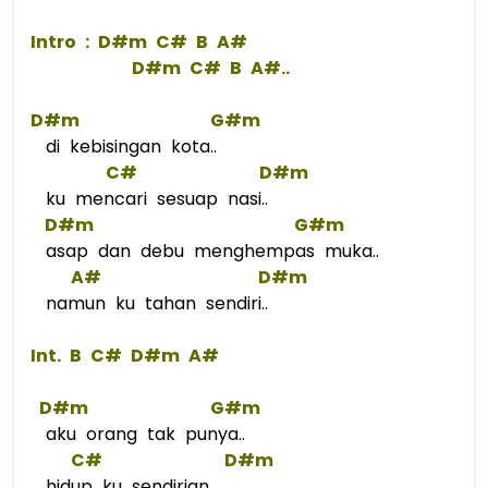
 Intro : 
D#m
C#
B
A#
D#m
C#
B
 A#..  
D#m
G#m
di kebisingan kota..
C#
D#m
ku mencari sesuap nasi..
D#m
G#m
asap dan debu menghempas muka..
A#
D#m
namun ku tahan sendiri..
 Int. 
B
C#
D#m
A#
D#m
G#m
aku orang tak punya..
C#
D#m
hidup ku sendirian..