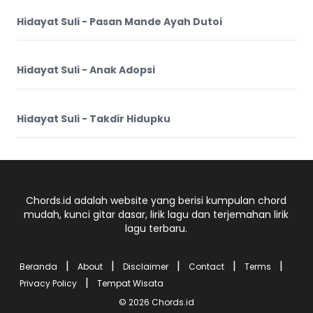
Hidayat Suli - Pasan Mande Ayah Dutoi
Hidayat Suli - Anak Adopsi
Hidayat Suli - Takdir Hidupku
Chords.id adalah website yang berisi kumpulan chord
mudah, kunci gitar dasar, lirik lagu dan terjemahan lirik
lagu terbaru.
|
|
|
|
|
Beranda
About
Disclaimer
Contact
Terms
|
Privacy Policy
Tempat Wisata
© 2026
Chords.id