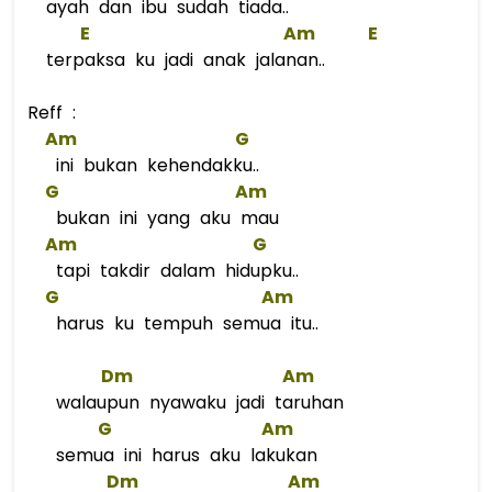
ayah dan ibu sudah tiada..
E
Am
E
terpaksa ku jadi anak jalanan..
Reff :
Am
G
ini bukan kehendakku..
G
Am
bukan ini yang aku mau
Am
G
tapi takdir dalam hidupku..
G
Am
harus ku tempuh semua itu..
Dm
Am
walaupun nyawaku jadi taruhan
G
Am
semua ini harus aku lakukan
Dm
Am