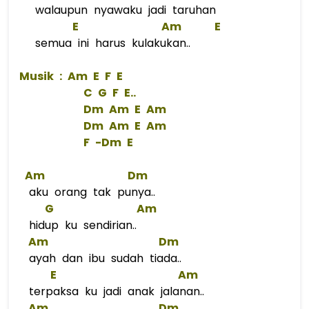
walaupun nyawaku jadi taruhan
E
Am
E
semua ini harus kulakukan..
 Musik : 
Am
E
F
E
C
G
F
 E..  
Dm
Am
E
Am
Dm
Am
E
Am
F
 -
Dm
E
Am
Dm
aku orang tak punya..
G
Am
hidup ku sendirian..
Am
Dm
ayah dan ibu sudah tiada..
E
Am
terpaksa ku jadi anak jalanan..
Am
Dm