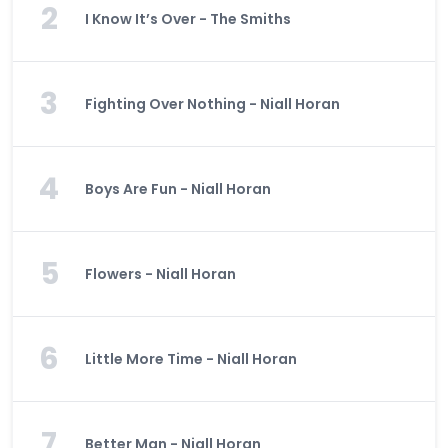
2
I Know It’s Over - The Smiths
3
Fighting Over Nothing - Niall Horan
4
Boys Are Fun - Niall Horan
5
Flowers - Niall Horan
6
Little More Time - Niall Horan
7
Better Man - Niall Horan