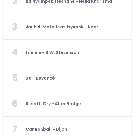
2
Ra Nyampek Tresnane - Nella Kharisma
3
Jauh di Mata feat. bynonk - Near
4
Lifeline - B.W. Stevenson
5
Xo - Beyoncé
6
Bleed It Dry - Alter Bridge
7
Cannonball - Dijon