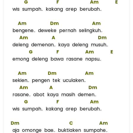
G
F
Am
E
wis sumpah.. kakang arep berubah..
Am
Dm
Am
bengene.. deweke pernah selingkuh..
Am
A
Dm
deleng demenan.. kaya deleng musuh..
G
F
Am
E
emong deleng bawa rasane napsu..
Am
Dm
Am
sekien.. pengen tek uculaken..
Am
A
Dm
rasane.. abot kaya masih demen..
G
F
Am
wis sumpah.. kakang arep berubah..
Dm
C
Am
aja omonge bae.. buktiaken sumpahe..