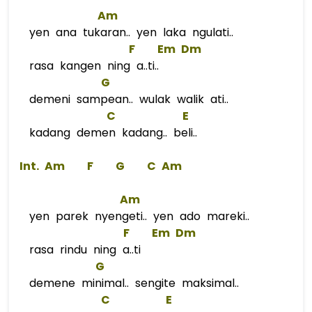
Am
yen ana tukaran.. yen laka ngulati..
F
Em
Dm
rasa kangen ning a..ti..
G
demeni sampean.. wulak walik ati..
C
E
kadang demen kadang.. beli..
 Int. 
Am
F
G
C
Am
Am
yen parek nyengeti.. yen ado mareki..
F
Em
Dm
rasa rindu ning a..ti
G
demene minimal.. sengite maksimal..
C
E