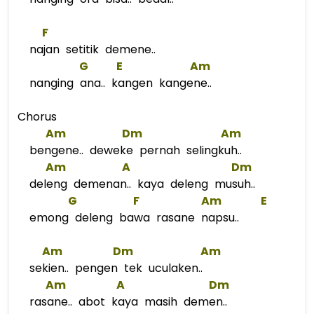
F
najan setitik demene..
G
E
Am
nanging ana.. kangen kangene..
Chorus
Am
Dm
Am
bengene.. deweke pernah selingkuh..
Am
A
Dm
deleng demenan.. kaya deleng musuh..
G
F
Am
E
emong deleng bawa rasane napsu..
Am
Dm
Am
sekien.. pengen tek uculaken..
Am
A
Dm
rasane.. abot kaya masih demen..