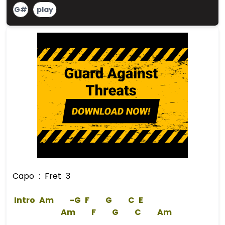
G#
play
Capo : Fret 3
 Intro 
Am
    -
G
F
G
C
E
Am
F
G
C
Am