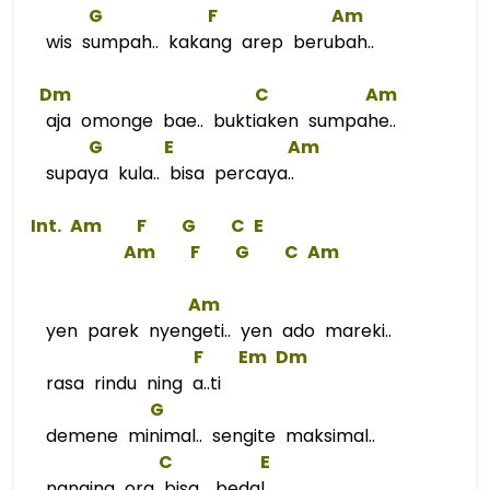
G
F
Am
wis sumpah.. kakang arep berubah..
Dm
C
Am
aja omonge bae.. buktiaken sumpahe..
G
E
Am
supaya kula.. bisa percaya..
 Int. 
Am
F
G
C
E
Am
F
G
C
Am
Am
yen parek nyengeti.. yen ado mareki..
F
Em
Dm
rasa rindu ning a..ti
G
demene minimal.. sengite maksimal..
C
E
nanging ora bisa.. bedal..