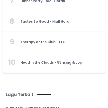
7
Dinner Party - Niall Horan
8
Tastes So Good - Niall Horan
9
Therapy at the Club - FLO
10
Head in the Clouds - 88rising & Joji
Lagu Terkait