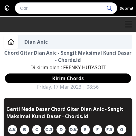
Submit
Home
Dian Anic
Chord Gitar Dian Anic - Sengit Maksimal Kunci Dasar
Genre
Country
Bahasa Daerah
- Chords.id
Di kirim oleh :
FRENKY HUTASOIT
Lagu Umum
Kirim Chords
Terjemahan
Friday, 17 Mar 2023 | 08:56
Daftar Isi
Ganti Nada Dasar Chord Gitar Dian Anic - Sengit
Maksimal Kunci Dasar - Chords.id
A#
B
C
C#
D
D#
E
F
F#
G