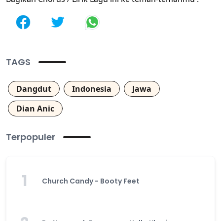
TAGS
Dangdut
Indonesia
Jawa
Dian Anic
Terpopuler
1
Church Candy - Booty Feet