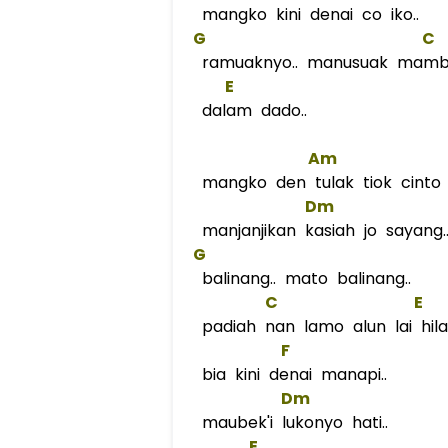
mangko kini denai co iko..
G
C
ramuaknyo.. manusuak mamba
E
dalam dado..
Am
mangko den tulak tiok cinto
Dm
manjanjikan kasiah jo sayang.
G
balinang.. mato balinang..
C
E
padiah nan lamo alun lai hila
F
bia kini denai manapi..
Dm
maubek'i lukonyo hati..
E