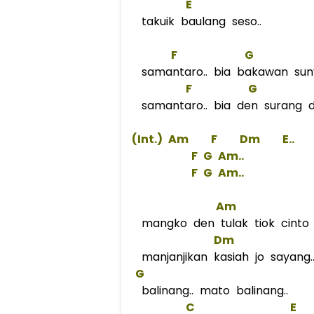
E
takuik baulang seso..
F
G
samantaro.. bia bakawan sunyi
F
G
samantaro.. bia den surang dir
 (Int.) 
Am
F
Dm
    E..  
F
G
 Am..  
F
G
 Am..  
Am
mangko den tulak tiok cinto
Dm
manjanjikan kasiah jo sayang.
G
balinang.. mato balinang..
C
E