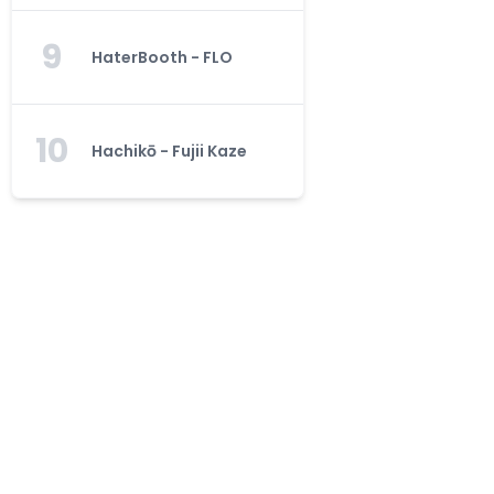
9
HaterBooth - FLO
10
Hachikō - Fujii Kaze