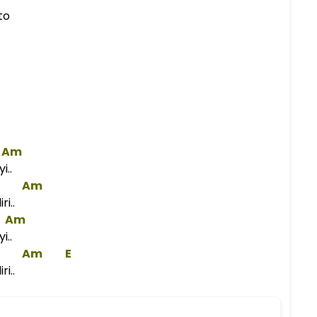
to
Am
..
Am
i..
Am
..
Am
E
i..