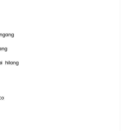
angang
ang
i hilang
to