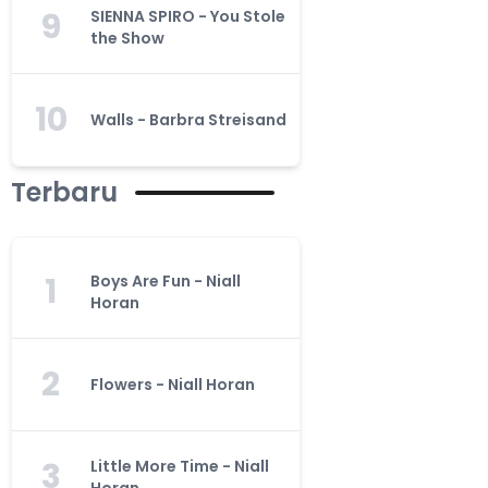
9
SIENNA SPIRO - You Stole
the Show
10
Walls - Barbra Streisand
Terbaru
1
Boys Are Fun - Niall
Horan
2
Flowers - Niall Horan
3
Little More Time - Niall