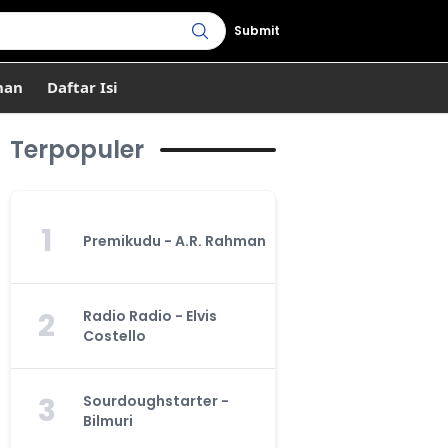
Submit
han
Daftar Isi
Terpopuler
1
Premikudu - A.R. Rahman
2
Radio Radio - Elvis
Costello
3
Sourdoughstarter -
Bilmuri