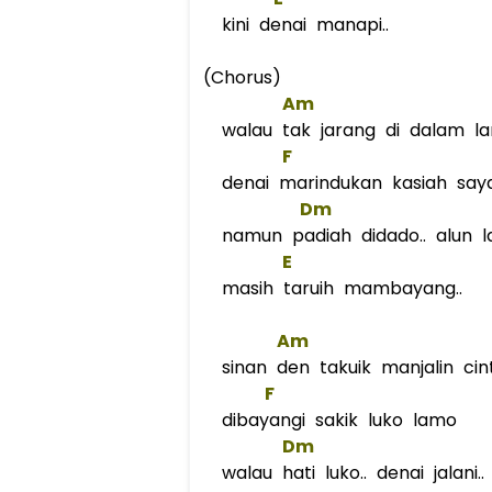
kini denai manapi..
(Chorus)
Am
walau tak jarang di dalam l
F
denai marindukan kasiah say
Dm
namun padiah didado.. alun la
E
masih taruih mambayang..
Am
sinan den takuik manjalin cin
F
dibayangi sakik luko lamo
Dm
walau hati luko.. denai jalani..