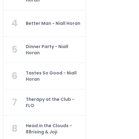
Horan
4
Better Man - Niall Horan
5
Dinner Party - Niall
Horan
6
Tastes So Good - Niall
Horan
7
Therapy at the Club -
FLO
8
Head in the Clouds -
88rising & Joji