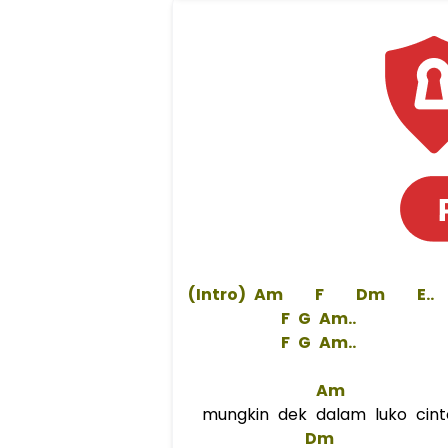
 (Intro) 
Am
F
Dm
    E.. 
F
G
 Am..  
F
G
 Am..  
Am
mungkin dek dalam luko cin
Dm