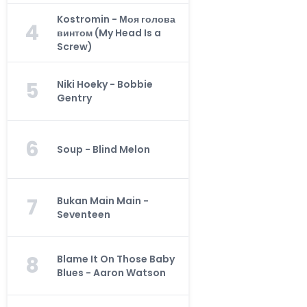
Kostromin - Моя голова
4
винтом (My Head Is a
Screw)
5
Niki Hoeky - Bobbie
Gentry
6
Soup - Blind Melon
7
Bukan Main Main -
Seventeen
8
Blame It On Those Baby
Blues - Aaron Watson