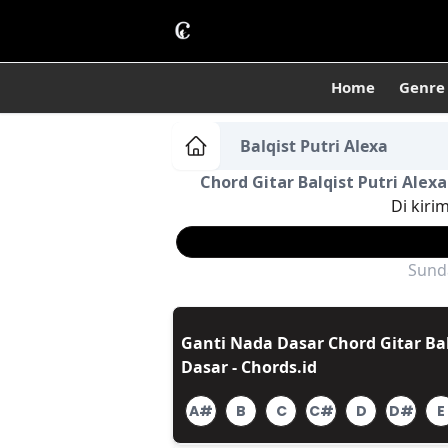
Home
Genre
Balqist Putri Alexa
Chord Gitar Balqist Putri Alexa
Di kiri
Sunda
Ganti Nada Dasar Chord Gitar Bal
Dasar - Chords.id
A#
B
C
C#
D
D#
E