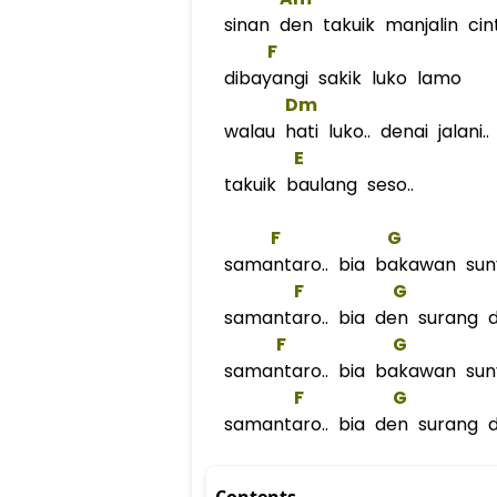
sinan den takuik manjalin cin
F
dibayangi sakik luko lamo
Dm
walau hati luko.. denai jalani..
E
takuik baulang seso..
F
G
samantaro.. bia bakawan sunyi
F
G
samantaro.. bia den surang dir
F
G
samantaro.. bia bakawan sunyi
F
G
samantaro.. bia den surang dir