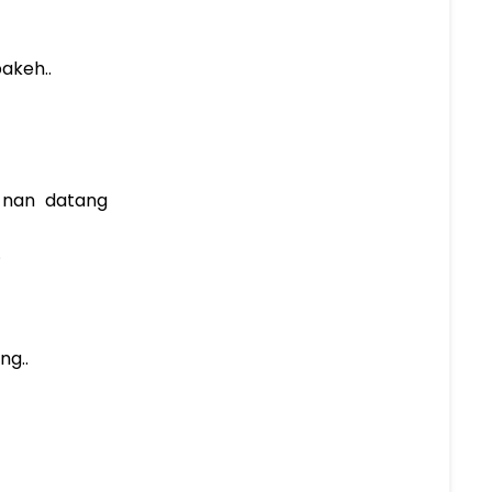
keh..
 nan datang
.
ng..