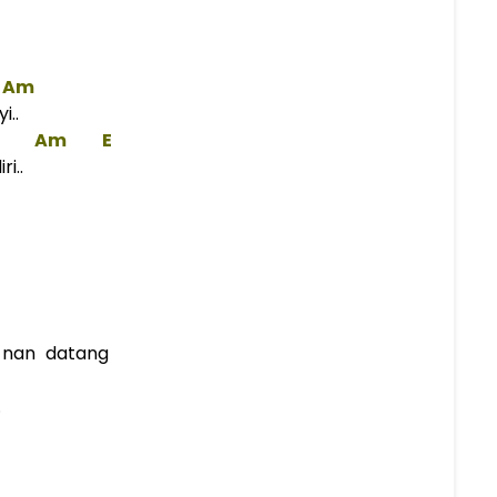
Am
..
Am
E
i..
 nan datang
.