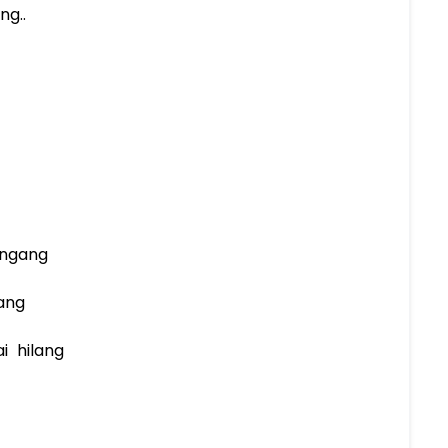
ng..
angang
ang
i hilang