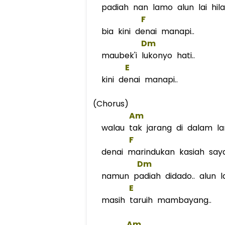
padiah nan lamo alun lai hila
F
bia kini denai manapi..
Dm
maubek'i lukonyo hati..
E
kini denai manapi..
(Chorus)
Am
walau tak jarang di dalam l
F
denai marindukan kasiah say
Dm
namun padiah didado.. alun la
E
masih taruih mambayang..
Am