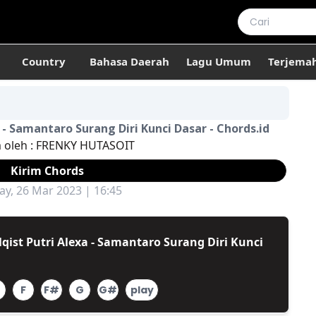
Country
Bahasa Daerah
Lagu Umum
Terjema
 - Samantaro Surang Diri Kunci Dasar - Chords.id
m oleh :
FRENKY HUTASOIT
Kirim Chords
y, 26 Mar 2023 | 16:45
qist Putri Alexa - Samantaro Surang Diri Kunci
F
F#
G
G#
play