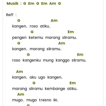
 Musik : 
G
Em
G
Em
Am
G
Reff :
G
Am
kangen.. roso atiku..
G
Em
pengen ketemu marang sliramu..
G
Am
kangen.. marang sliramu..
G
Em
roso kangenku mung kanggo sliramu..
Am
kangen.. aku ugo kangen..
G
Em
marang sliramu kembange atiku..
Am
mugo.. mugo tresno iki..
G