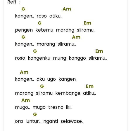
Reff :
G
Am
kangen.. roso atiku..
G
Em
pengen ketemu marang sliramu..
G
Am
kangen.. marang sliramu..
G
Em
roso kangenku mung kanggo sliramu..
Am
kangen.. aku ugo kangen..
G
Em
marang sliramu kembange atiku..
Am
mugo.. mugo tresno iki..
G
ora luntur.. nganti selawase..