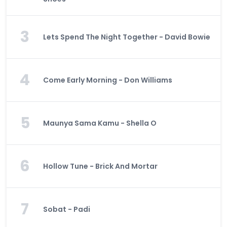
3
Lets Spend The Night Together - David Bowie
4
Come Early Morning - Don Williams
5
Maunya Sama Kamu - Shella O
6
Hollow Tune - Brick And Mortar
7
Sobat - Padi