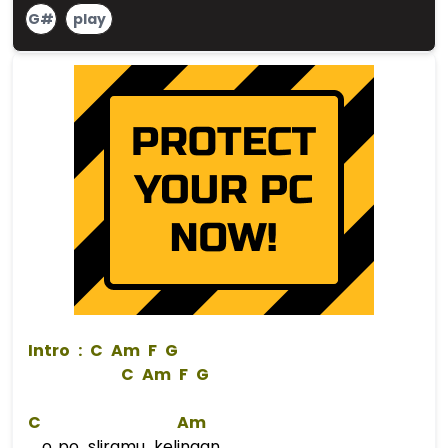
G#
play
 Intro : 
C
Am
F
G
C
Am
F
G
C
Am
o..po sliramu kelingan..