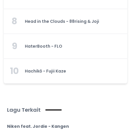
8
Head in the Clouds - 88rising & Joji
9
HaterBooth - FLO
10
Hachikō - Fujii Kaze
Lagu Terkait
Niken feat. Jordie - Kangen