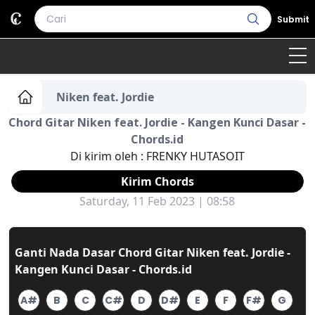
Submit
Home
Niken feat. Jordie
Chord Gitar Niken feat. Jordie - Kangen Kunci Dasar -
Genre
Country
Bahasa Daerah
Chords.id
Di kirim oleh :
FRENKY HUTASOIT
Lagu Umum
Kirim Chords
Terjemahan
Saturday, 11 Feb 2023 | 08:58
Daftar Isi
Ganti Nada Dasar Chord Gitar Niken feat. Jordie -
Kangen Kunci Dasar - Chords.id
A#
B
C
C#
D
D#
E
F
F#
G