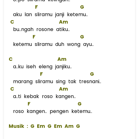
F
G
aku lan sliramu janji ketemu..
C
Am
bu..ngah rosone atiku..
F
G
ketemu sliramu duh wong ayu..
C
Am
a..ku iseh eleng janjiku..
F
G
marang sliramu sing tak tresnani..
C
Am
a..ti kebak roso kangen..
F
G
roso kangen.. pengen ketemu..
 Musik : 
G
Em
G
Em
Am
G