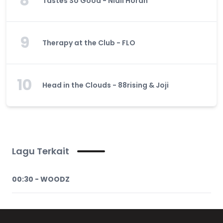
8
Tastes So Good - Niall Horan
9
Therapy at the Club - FLO
10
Head in the Clouds - 88rising & Joji
Lagu Terkait
00:30 - WOODZ