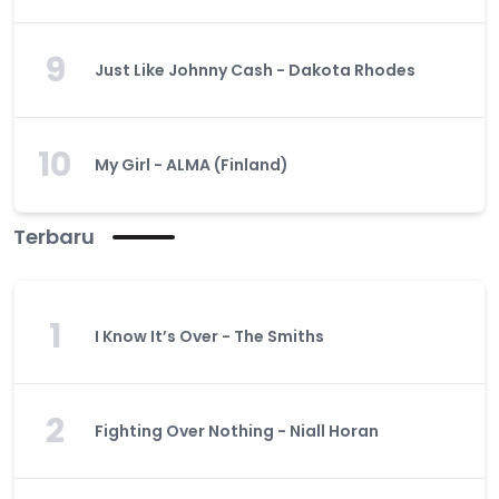
9
Just Like Johnny Cash - Dakota Rhodes
10
My Girl - ALMA (Finland)
Terbaru
1
I Know It’s Over - The Smiths
2
Fighting Over Nothing - Niall Horan