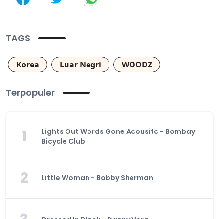
TAGS
Korea
Luar Negri
WOODZ
Terpopuler
1
Lights Out Words Gone Acousitc - Bombay
Bicycle Club
2
Little Woman - Bobby Sherman