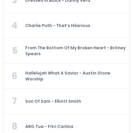
3
Dressed In Black - Danny Vera
4
Charlie Puth - That’s Hilarious
5
From The Bottom Of My Broken Heart - Britney
Spears
6
Hallelujah What A Savior - Austin Stone
Worship
7
Son Of Sam - Elliott Smith
8
ABG Tua - Fitri Carlina