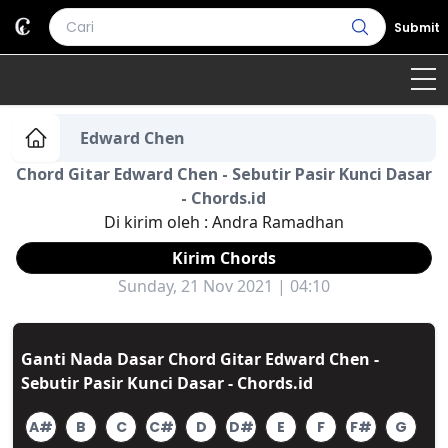
Submit
Home
Edward Chen
Chord Gitar Edward Chen - Sebutir Pasir Kunci Dasar
Genre
Country
Bahasa Daerah
- Chords.id
Di kirim oleh :
Andra Ramadhan
Lagu Umum
Kirim Chords
Terjemahan
Sunday, 21 Nov 2021 | 04:10
Daftar Isi
Ganti Nada Dasar Chord Gitar Edward Chen -
Sebutir Pasir Kunci Dasar - Chords.id
A#
B
C
C#
D
D#
E
F
F#
G