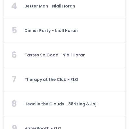
4
Better Man - Niall Horan
5
Dinner Party - Niall Horan
6
Tastes So Good - Niall Horan
7
Therapy at the Club - FLO
8
Head in the Clouds - 88rising & Joji
9
HaterBooth - FLO