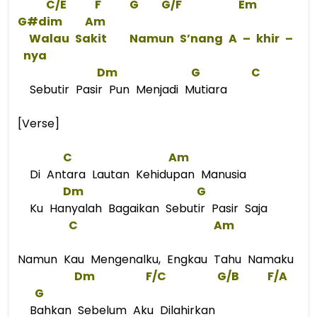
C/E
F
G
G
/
F
Em
G#
dim    
Am
 Walau Sakit    Namun S’nang 
A
 – khir –
 nya  
Dm
G
C
Sebutir Pasir Pun Menjadi Mutiara
[Verse]
C
Am
Di Antara Lautan Kehidupan Manusia
Dm
G
Ku Hanyalah Bagaikan Sebutir Pasir Saja
C
Am
Namun Kau Mengenalku, Engkau Tahu Namaku
Dm
F/C
G
/B
F/A
G
Bahkan Sebelum Aku Dilahirkan