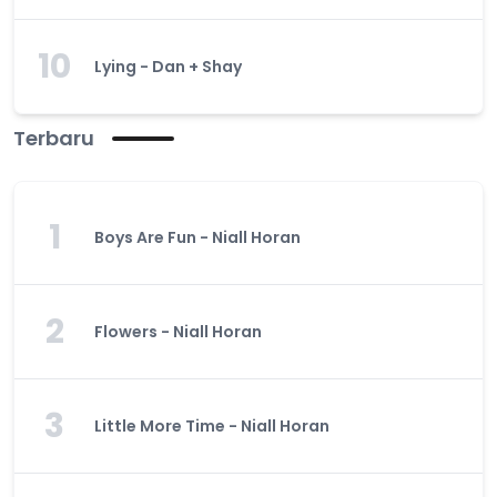
10
Lying - Dan + Shay
Terbaru
1
Boys Are Fun - Niall Horan
2
Flowers - Niall Horan
3
Little More Time - Niall Horan