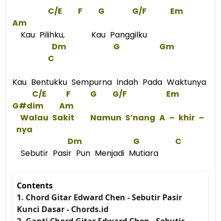
C/E
F
G
G
/
F
Em
Am
Kau Pilihku, Kau Panggilku
Dm
G
Gm
C
Kau Bentukku Sempurna Indah Pada Waktunya
C/E
F
G
G
/
F
Em
G#
dim    
Am
 Walau Sakit    Namun S’nang 
A
 – khir –
 nya  
Dm
G
C
Sebutir Pasir Pun Menjadi Mutiara
Contents
1. Chord Gitar Edward Chen - Sebutir Pasir
Kunci Dasar - Chords.id