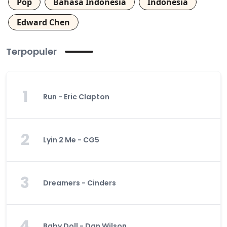
Pop
Bahasa Indonesia
Indonesia
Edward Chen
Terpopuler
1
Run - Eric Clapton
2
Lyin 2 Me - CG5
3
Dreamers - Cinders
4
Baby Doll - Dan Wilson