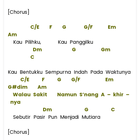
[Chorus]
C/E
F
G
G
/
F
Em
Am
Kau Pilihku, Kau Panggilku
Dm
G
Gm
C
Kau Bentukku Sempurna Indah Pada Waktunya
C/E
F
G
G
/
F
Em
G#
dim    
Am
 Walau Sakit    Namun S’nang 
A
 – khir –
 nya  
Dm
G
C
Sebutir Pasir Pun Menjadi Mutiara
[Chorus]