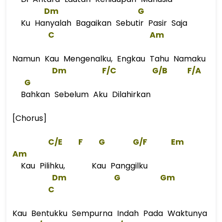
Dm
G
Ku Hanyalah Bagaikan Sebutir Pasir Saja
C
Am
Namun Kau Mengenalku, Engkau Tahu Namaku
Dm
F/C
G
/B
F/A
G
Bahkan Sebelum Aku Dilahirkan
[Chorus]
C/E
F
G
G
/
F
Em
Am
Kau Pilihku, Kau Panggilku
Dm
G
Gm
C
Kau Bentukku Sempurna Indah Pada Waktunya