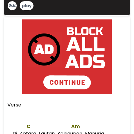
G#
play
Verse
C
Am
Di Antara Lautan Kehidupan Manusia