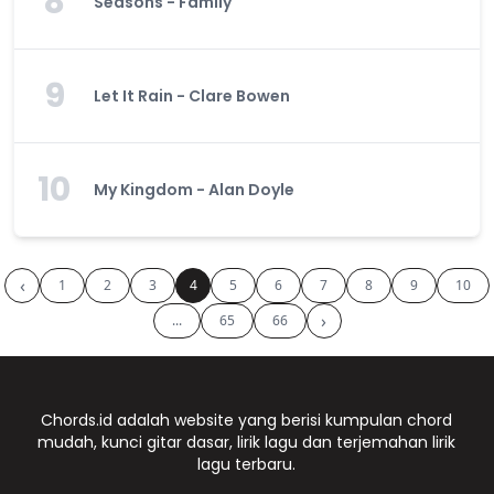
8
Seasons - Family
9
Let It Rain - Clare Bowen
10
My Kingdom - Alan Doyle
‹
1
2
3
4
5
6
7
8
9
10
›
...
65
66
Chords.id adalah website yang berisi kumpulan chord
mudah, kunci gitar dasar, lirik lagu dan terjemahan lirik
lagu terbaru.