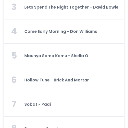
3
Lets Spend The Night Together - David Bowie
4
Come Early Morning - Don Williams
5
Maunya Sama Kamu - Shella O
6
Hollow Tune - Brick And Mortar
7
Sobat - Padi