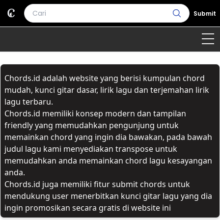
Submit
Home
Chords.id adalah website yang berisi kumpulan chord
Genre
Country
Bahasa Daerah
mudah, kunci gitar dasar, lirik lagu dan terjemahan lirik
lagu terbaru.
Lagu Umum
Chords.id memiliki konsep modern dan tampilan
friendly yang memudahkan pengunjung untuk
Terjemahan
memainkan chord yang ingin dia bawakan, pada bawah
judul lagu kami menyediakan transpose untuk
Daftar Isi
memudahkan anda memainkan chord lagu kesayangan
anda.
Chords.id juga memiliki fitur submit chords untuk
mendukung user menerbitkan kunci gitar lagu yang dia
ingin promosikan secara gratis di website ini