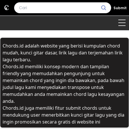
Submit
Home
Chords.id adalah website yang berisi kumpulan chord
Genre
Country
Bahasa Daerah
mudah, kunci gitar dasar, lirik lagu dan terjemahan lirik
lagu terbaru.
Lagu Umum
Chords.id memiliki konsep modern dan tampilan
friendly yang memudahkan pengunjung untuk
Terjemahan
memainkan chord yang ingin dia bawakan, pada bawah
judul lagu kami menyediakan transpose untuk
Daftar Isi
memudahkan anda memainkan chord lagu kesayangan
anda.
Chords.id juga memiliki fitur submit chords untuk
mendukung user menerbitkan kunci gitar lagu yang dia
ingin promosikan secara gratis di website ini