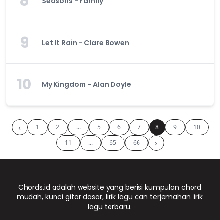
8
Seasons - Family
9
Let It Rain - Clare Bowen
10
My Kingdom - Alan Doyle
‹
1
2
...
5
6
7
8
9
10
›
11
...
65
66
Chords.id adalah website yang berisi kumpulan chord
mudah, kunci gitar dasar, lirik lagu dan terjemahan lirik
lagu terbaru.