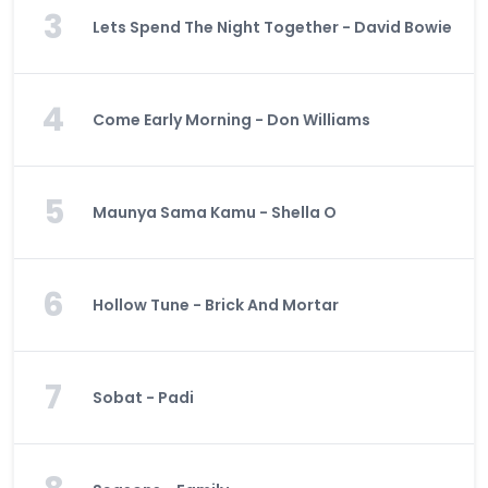
3
Lets Spend The Night Together - David Bowie
4
Come Early Morning - Don Williams
5
Maunya Sama Kamu - Shella O
6
Hollow Tune - Brick And Mortar
7
Sobat - Padi