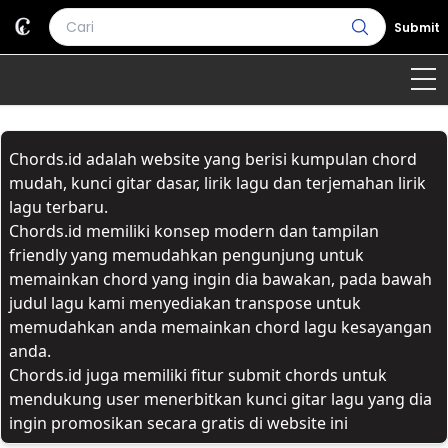
Submit
Home
Chords.id adalah website yang berisi kumpulan chord
Genre
Country
Bahasa Daerah
mudah, kunci gitar dasar, lirik lagu dan terjemahan lirik
lagu terbaru.
Lagu Umum
Chords.id memiliki konsep modern dan tampilan
friendly yang memudahkan pengunjung untuk
Terjemahan
memainkan chord yang ingin dia bawakan, pada bawah
judul lagu kami menyediakan transpose untuk
Daftar Isi
memudahkan anda memainkan chord lagu kesayangan
anda.
Chords.id juga memiliki fitur submit chords untuk
mendukung user menerbitkan kunci gitar lagu yang dia
ingin promosikan secara gratis di website ini