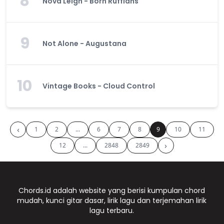
8
Nova Leigh - Born Ruffians
9
Not Alone - Augustana
10
Vintage Books - Cloud Control
‹
1
2
...
6
7
8
9
10
11
›
12
...
2848
2849
Chords.id adalah website yang berisi kumpulan chord
mudah, kunci gitar dasar, lirik lagu dan terjemahan lirik
lagu terbaru.