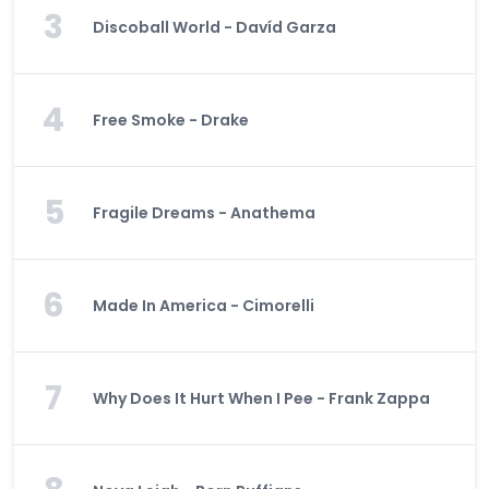
3
Discoball World - Davíd Garza
4
Free Smoke - Drake
5
Fragile Dreams - Anathema
6
Made In America - Cimorelli
7
Why Does It Hurt When I Pee - Frank Zappa