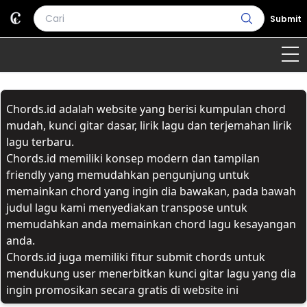
Submit
Home
Chords.id adalah website yang berisi kumpulan chord
Genre
Country
Bahasa Daerah
mudah, kunci gitar dasar, lirik lagu dan terjemahan lirik
lagu terbaru.
Lagu Umum
Chords.id memiliki konsep modern dan tampilan
friendly yang memudahkan pengunjung untuk
Terjemahan
memainkan chord yang ingin dia bawakan, pada bawah
judul lagu kami menyediakan transpose untuk
Daftar Isi
memudahkan anda memainkan chord lagu kesayangan
anda.
Chords.id juga memiliki fitur submit chords untuk
mendukung user menerbitkan kunci gitar lagu yang dia
ingin promosikan secara gratis di website ini