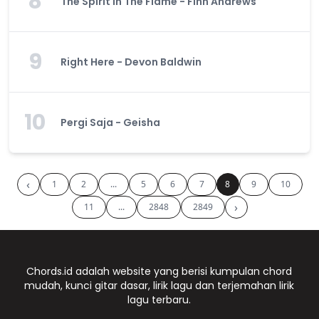
8
The Spirit In The Flame - Finn Andrews
9
Right Here - Devon Baldwin
10
Pergi Saja - Geisha
‹
1
2
...
5
6
7
8
9
10
›
11
...
2848
2849
Chords.id adalah website yang berisi kumpulan chord
mudah, kunci gitar dasar, lirik lagu dan terjemahan lirik
lagu terbaru.