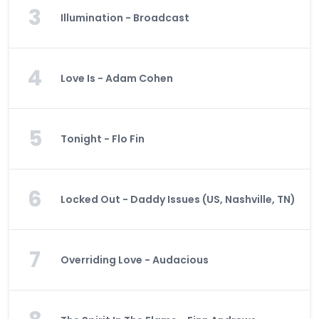
3
Illumination - Broadcast
4
Love Is - Adam Cohen
5
Tonight - Flo Fin
6
Locked Out - Daddy Issues (US, Nashville, TN)
7
Overriding Love - Audacious