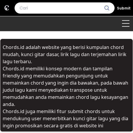
Submit
Home
Chords.id adalah website yang berisi kumpulan chord
Genre
Country
Bahasa Daerah
mudah, kunci gitar dasar, lirik lagu dan terjemahan lirik
lagu terbaru.
Lagu Umum
Chords.id memiliki konsep modern dan tampilan
friendly yang memudahkan pengunjung untuk
Terjemahan
memainkan chord yang ingin dia bawakan, pada bawah
judul lagu kami menyediakan transpose untuk
Daftar Isi
memudahkan anda memainkan chord lagu kesayangan
anda.
Chords.id juga memiliki fitur submit chords untuk
mendukung user menerbitkan kunci gitar lagu yang dia
ingin promosikan secara gratis di website ini