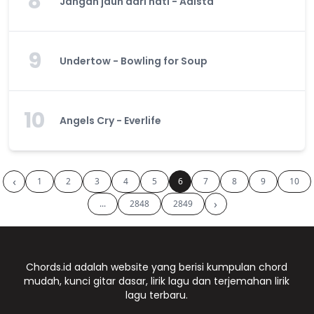
8
Jangan jauh dari hati - Adista
9
Undertow - Bowling for Soup
10
Angels Cry - Everlife
‹
1
2
3
4
5
6
7
8
9
10
›
...
2848
2849
Chords.id adalah website yang berisi kumpulan chord
mudah, kunci gitar dasar, lirik lagu dan terjemahan lirik
lagu terbaru.