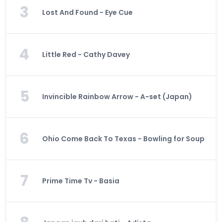
3
Lost And Found - Eye Cue
4
Little Red - Cathy Davey
5
Invincible Rainbow Arrow - A-set (Japan)
6
Ohio Come Back To Texas - Bowling for Soup
7
Prime Time Tv - Basia