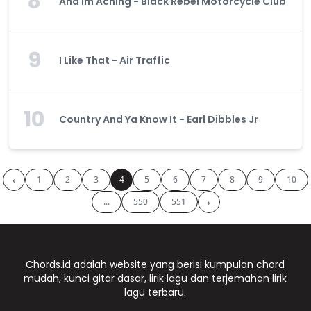
8
And Im Aching - Black Rebel Motorcycle Club
9
I Like That - Air Traffic
10
Country And Ya Know It - Earl Dibbles Jr
‹
1
2
3
4
5
6
7
8
9
10
›
...
550
551
Chords.id adalah website yang berisi kumpulan chord
mudah, kunci gitar dasar, lirik lagu dan terjemahan lirik
lagu terbaru.