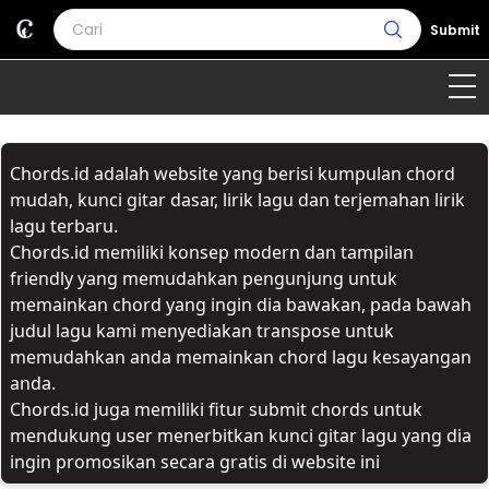
Submit
Home
Chords.id adalah website yang berisi kumpulan chord
Genre
Country
Bahasa Daerah
mudah, kunci gitar dasar, lirik lagu dan terjemahan lirik
lagu terbaru.
Lagu Umum
Chords.id memiliki konsep modern dan tampilan
friendly yang memudahkan pengunjung untuk
Terjemahan
memainkan chord yang ingin dia bawakan, pada bawah
judul lagu kami menyediakan transpose untuk
Daftar Isi
memudahkan anda memainkan chord lagu kesayangan
anda.
Chords.id juga memiliki fitur submit chords untuk
mendukung user menerbitkan kunci gitar lagu yang dia
ingin promosikan secara gratis di website ini