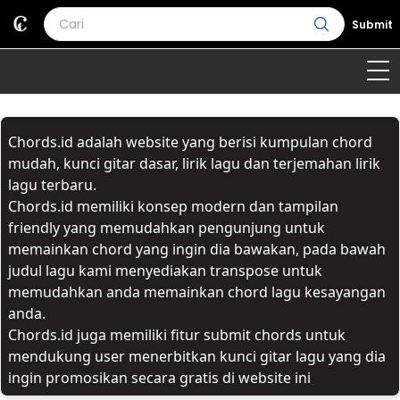
Submit
Home
Chords.id adalah website yang berisi kumpulan chord
Genre
Country
Bahasa Daerah
mudah, kunci gitar dasar, lirik lagu dan terjemahan lirik
lagu terbaru.
Lagu Umum
Chords.id memiliki konsep modern dan tampilan
friendly yang memudahkan pengunjung untuk
Terjemahan
memainkan chord yang ingin dia bawakan, pada bawah
judul lagu kami menyediakan transpose untuk
Daftar Isi
memudahkan anda memainkan chord lagu kesayangan
anda.
Chords.id juga memiliki fitur submit chords untuk
mendukung user menerbitkan kunci gitar lagu yang dia
ingin promosikan secara gratis di website ini