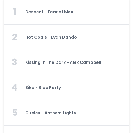
1
Descent - Fear of Men
2
Hot Coals - Evan Dando
3
Kissing In The Dark - Alex Campbell
4
Biko - Bloc Party
5
Circles - Anthem Lights