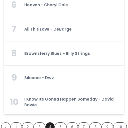
6
Heaven - Cheryl Cole
7
All This Love - DeBarge
8
Brownsferry Blues - Billy Strings
9
Silicone - Dwv
10
I Know Its Gonna Happen Someday - David
Bowie
‹
1
2
3
4
5
6
7
8
9
10