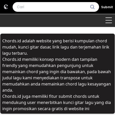
Submit
Home
Chords.id adalah website yang berisi kumpulan chord
Genre
Country
Bahasa Daerah
mudah, kunci gitar dasar, lirik lagu dan terjemahan lirik
lagu terbaru.
Lagu Umum
Chords.id memiliki konsep modern dan tampilan
friendly yang memudahkan pengunjung untuk
Terjemahan
memainkan chord yang ingin dia bawakan, pada bawah
judul lagu kami menyediakan transpose untuk
Daftar Isi
memudahkan anda memainkan chord lagu kesayangan
anda.
Chords.id juga memiliki fitur submit chords untuk
mendukung user menerbitkan kunci gitar lagu yang dia
ingin promosikan secara gratis di website ini