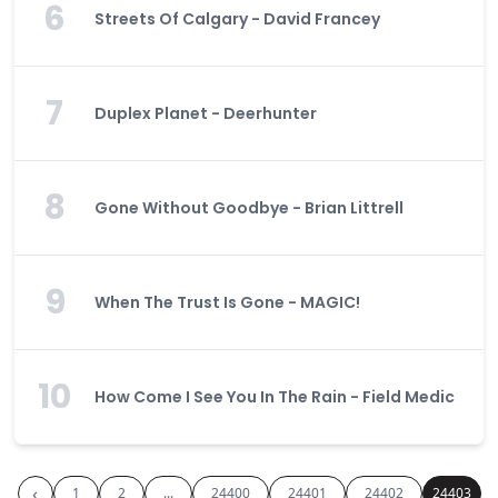
6
Streets Of Calgary - David Francey
7
Duplex Planet - Deerhunter
8
Gone Without Goodbye - Brian Littrell
9
When The Trust Is Gone - MAGIC!
10
How Come I See You In The Rain - Field Medic
‹
1
2
...
24400
24401
24402
24403