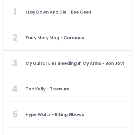
1
I Lay Down And Die - Bee Gees
2
Fairy Mary Mag - Cardiacs
3
My Guitar Lies Bleeding In My Arms - Bon Jovi
4
Tori Kelly - Treasure
5
Hype Waltz - Biting Elbows